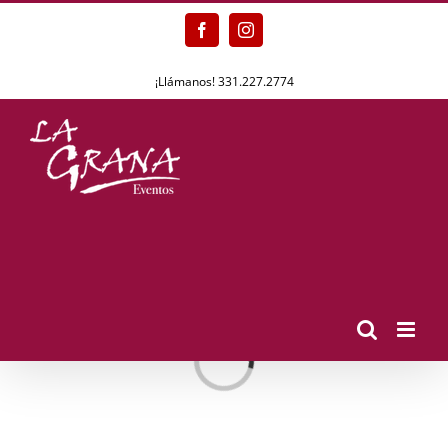
Skip
Facebook
Instagram
to
content
¡Llámanos! 331.227.2774
Loading...